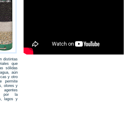
n distintas
iales que
as sólidas
 agua, aún
cas y otro
e permite
, olores y
s agentes
s por la
s, lagos y