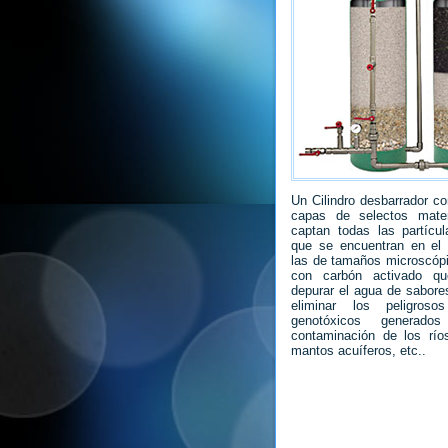
Un Cilindro desbarrador co
capas de selectos mater
captan todas las partícul
que se encuentran en el
las de tamaños microscópi
con carbón activado qu
depurar el agua de sabores
eliminar los peligroso
genotóxicos generado
contaminación de los río
mantos acuíferos, etc..