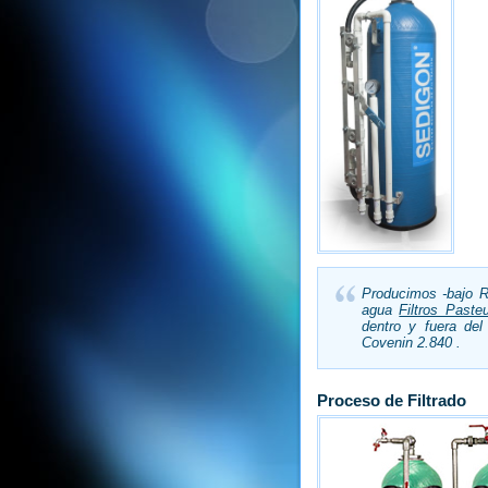
Producimos -bajo Ro
agua
Filtros Paste
dentro y fuera del
Covenin 2.840 .
P
roceso
d
e Filtrado