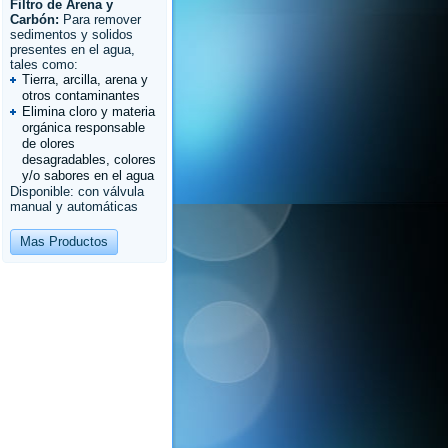
Filtro de Arena y
Carbón:
Para remover
sedimentos y solidos
presentes en el agua,
tales como:
Tierra, arcilla, arena y
otros contaminantes
Elimina cloro y materia
orgánica responsable
de olores
desagradables, colores
y/o sabores en el agua
Disponible: con válvula
manual y automáticas
Mas Productos