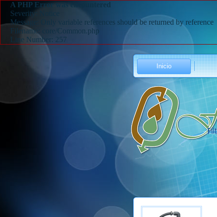
A PHP Error was encountered
Severity: Notice
Message: Only variable references should be returned by reference
Filename: core/Common.php
Line Number: 257
Inicio